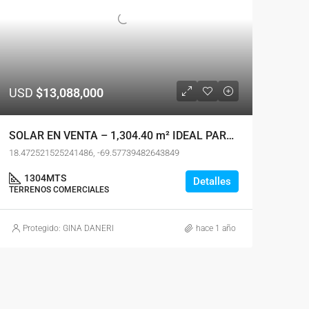
USD
$13,088,000
SOLAR EN VENTA – 1,304.40 m² IDEAL PARA PLAZA COMERCIAL
18.472521525241486, -69.57739482643849
1304
MTS
Detalles
TERRENOS COMERCIALES
Protegido: GINA DANERI
hace 1 año