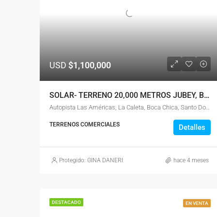
USD
$1,100,000
SOLAR- TERRENO 20,000 METROS JUBEY, BOCA CHICA
Autopista Las Américas, La Caleta, Boca Chica, Santo Domingo, 11606, República Dominicana
TERRENOS COMERCIALES
Detalles
Protegido: GINA DANERI
hace 4 meses
DESTACADO
EN VENTA