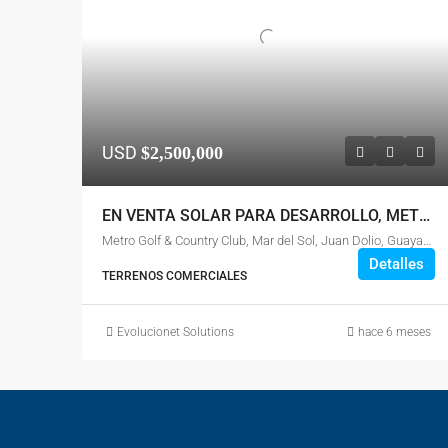
USD
$2,500,000
EN VENTA SOLAR PARA DESARROLLO, METRO COUNTRY CLUB
Metro Golf & Country Club, Mar del Sol, Juan Dolio, Guayacanes, San Pedro de Macorís, 52602, República Dominicana
Detalles
TERRENOS COMERCIALES
Evolucionet Solutions
hace 6 meses