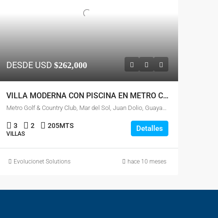
DESDE USD
$262,000
VILLA MODERNA CON PISCINA EN METRO COUNTRY CLUB
Metro Golf & Country Club, Mar del Sol, Juan Dolio, Guayacanes, San Pedro de Macorís, 52602, República Dominicana
3
2
205
MTS
Detalles
VILLAS
Evolucionet Solutions
hace 10 meses