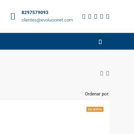
8297579093
clientes@evolucionet.com
Ordenar por:
EN VENTA