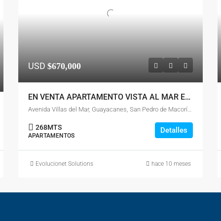
USD
$670,000
EN VENTA APARTAMENTO VISTA AL MAR EN MARBELLA, JUAN DOLIO
Avenida Villas del Mar, Guayacanes, San Pedro de Macorís, 52602, República Dominicana
268
MTS
Detalles
APARTAMENTOS
Evolucionet Solutions
hace 10 meses