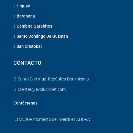
Higuey
Barahona
Cambita Garabitos
Santo Domingo De Guzman
San Cristobal
CONTACTO
Santo Domingo, República Dominicana
clientes@evolucionet.com
Contáctenos
"El MEJOR momento de Invertir es AHORA"