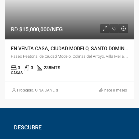
RD
$15,000,000/NEG
EN VENTA CASA, CIUDAD MODELO, SANTO DOMINGO NORTE
Paseo Peatonal de Ciudad Modelo, Colinas del Arroyo, Villa Mella, Santo Domingo Norte, Santo Domingo, 11302, República Dominicana
3
3
238
MTS
CASAS
Protegido: GINA DANERI
hace 8 meses
DESCUBRE