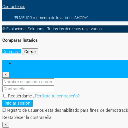
Contáctenos
"El MEJOR momento de Invertir es AHORA"
© Evolucionet Solutions - Todos los derechos reservados
Comparar listados
Comparar
Cerrar
Iniciar sesión
×
Recuérdame
¿Perdiste tu contraseña?
Iniciar sesión
El registro de usuarios está deshabilitado para fines de demostraci
Restablecer la contraseña
×