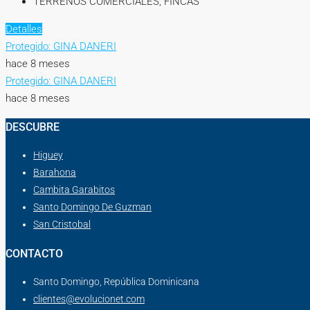
TERRENOS COMERCIALES, FINCAS
Detalles
Protegido: GINA DANERI
hace 8 meses
Protegido: GINA DANERI
hace 8 meses
DESCUBRE
Higuey
Barahona
Cambita Garabitos
Santo Domingo De Guzman
San Cristobal
CONTACTO
Santo Domingo, República Dominicana
clientes@evolucionet.com