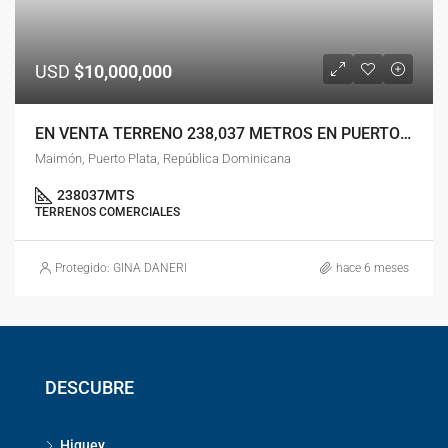
USD
$10,000,000
EN VENTA TERRENO 238,037 METROS EN PUERTO PLATA, RD
Maimón, Puerto Plata, República Dominicana
238037
MTS
TERRENOS COMERCIALES
Protegido: GINA DANERI
hace 6 meses
DESCUBRE
Higuey