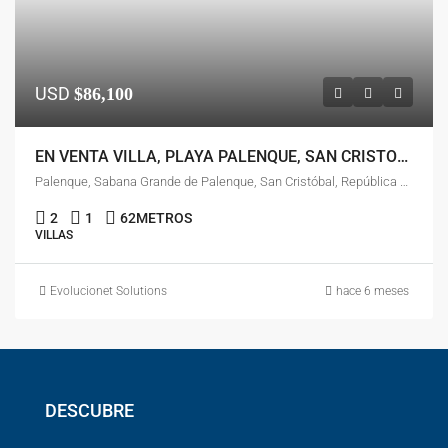
USD
$86,100
EN VENTA VILLA, PLAYA PALENQUE, SAN CRISTOBAL
Palenque, Sabana Grande de Palenque, San Cristóbal, República Dominicana
2
1
62
METROS
VILLAS
Evolucionet Solutions
hace 6 meses
DESCUBRE