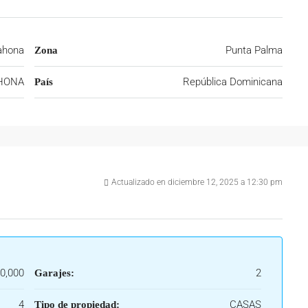
ahona
Punta Palma
Zona
HONA
República Dominicana
País
Actualizado en diciembre 12, 2025 a 12:30 pm
0,000
2
Garajes:
4
CASAS
Tipo de propiedad: