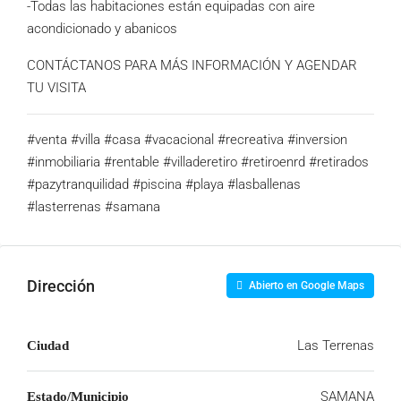
-Todas las habitaciones están equipadas con aire
acondicionado y abanicos
CONTÁCTANOS PARA MÁS INFORMACIÓN Y AGENDAR
TU VISITA
#venta #villa #casa #vacacional #recreativa #inversion
#inmobiliaria #rentable #villaderetiro #retiroenrd #retirados
#pazytranquilidad #piscina #playa #lasballenas
#lasterrenas #samana
Dirección
Abierto en Google Maps
Las Terrenas
Ciudad
SAMANA
Estado/Municipio