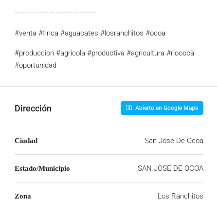
——————————————
#venta #finca #aguacates #losranchitos #ocoa
#produccion #agricola #productiva #agricultura #rioocoa
#oportunidad
Dirección
Abierto en Google Maps
San Jose De Ocoa
Ciudad
SAN JOSE DE OCOA
Estado/Municipio
Los Ranchitos
Zona