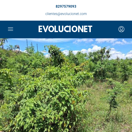
8297579093
clientes@evolucionet.com