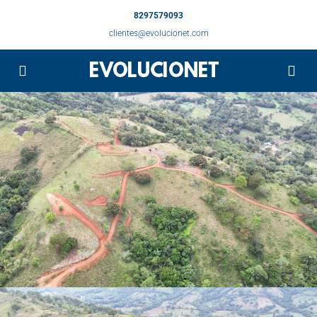
8297579093
clientes@evolucionet.com