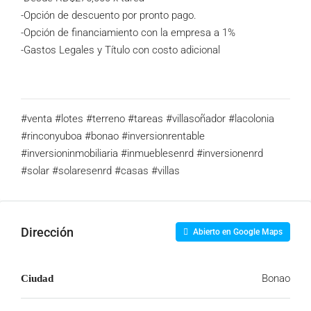
-Opción de descuento por pronto pago.
-Opción de financiamiento con la empresa a 1%
-Gastos Legales y Título con costo adicional
#venta #lotes #terreno #tareas #villasoñador #lacolonia
#rinconyuboa #bonao #inversionrentable
#inversioninmobiliaria #inmueblesenrd #inversionenrd
#solar #solaresenrd #casas #villas
Dirección
Abierto en Google Maps
Bonao
Ciudad