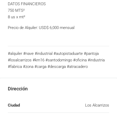
DATOS FINANCIEROS
750 MTS²
8 us x mt²
Precio de Alquiler: USD$ 6,000 mensual
#alquiler #nave #industrial #autopistaduarte #pantoja
#losalcarrizos #km16 #santodomingo #oficina #industria
#fabrica #zona #carga #descarga #atracadero
Dirección
Ciudad
Los Alcarrizos