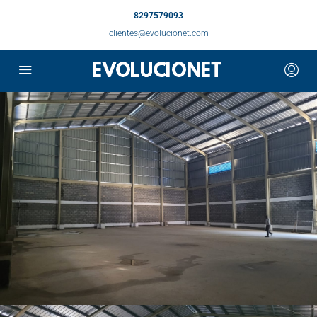
8297579093
clientes@evolucionet.com