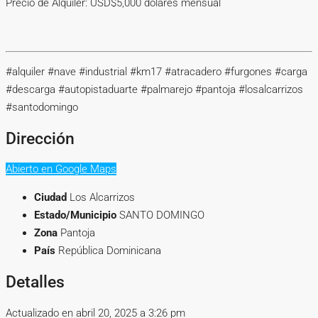
Precio de Alquiler: USD$5,000 dólares mensual
#alquiler #nave #industrial #km17 #atracadero #furgones #carga
#descarga #autopistaduarte #palmarejo #pantoja #losalcarrizos
#santodomingo
Dirección
Abierto en Google Maps
Ciudad
Los Alcarrizos
Estado/Municipio
SANTO DOMINGO
Zona
Pantoja
País
República Dominicana
Detalles
Actualizado en abril 20, 2025 a 3:26 pm