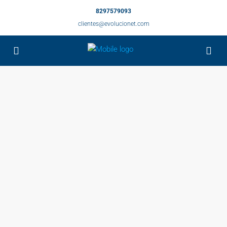
8297579093
clientes@evolucionet.com