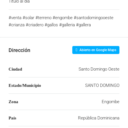
Título al día
#venta #solar #terreno #engombe #santodomingooeste
#crianza #criadero #gallos #galleria #gallera
Dirección
Abierto en Google Maps
Santo Domingo Oeste
Ciudad
SANTO DOMINGO
Estado/Municipio
Engombe
Zona
República Dominicana
País