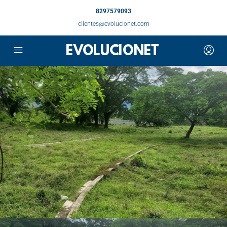
8297579093
clientes@evolucionet.com