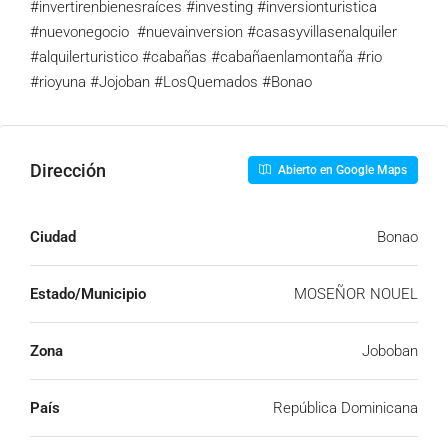
#invertirenbienesraíces #investing #inversionturistica
#nuevonegocio #nuevainversion #casasyvillasenalquiler
#alquilerturistico #cabañas #cabañaenlamontaña #rio
#rioyuna #Jojoban #LosQuemados #Bonao
Dirección
Abierto en Google Maps
Ciudad
Bonao
Estado/Municipio
MOSEÑOR NOUEL
Zona
Joboban
País
República Dominicana