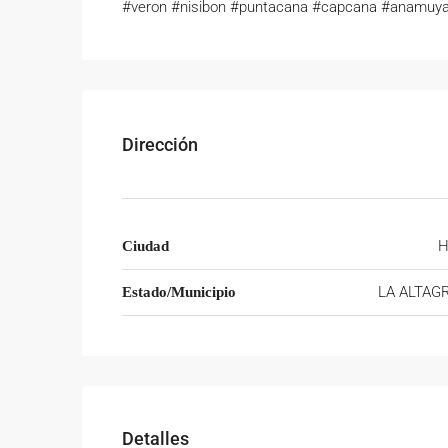
#veron #nisibon #puntacana #capcana #anamuy
Dirección
H
Ciudad
LA ALTAG
Estado/Municipio
Detalles