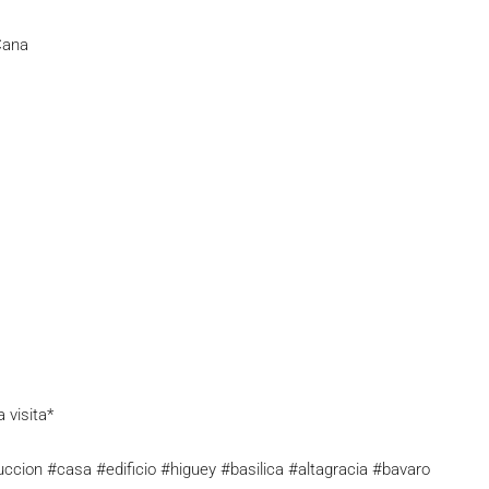
Cana
 visita*
uccion #casa #edificio #higuey #basilica #altagracia #bavaro