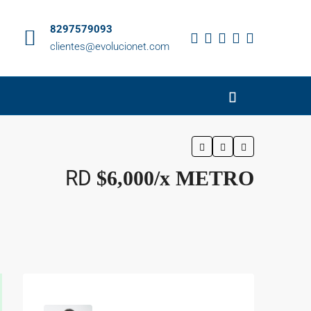
8297579093
clientes@evolucionet.com
RD
$6,000/x METRO