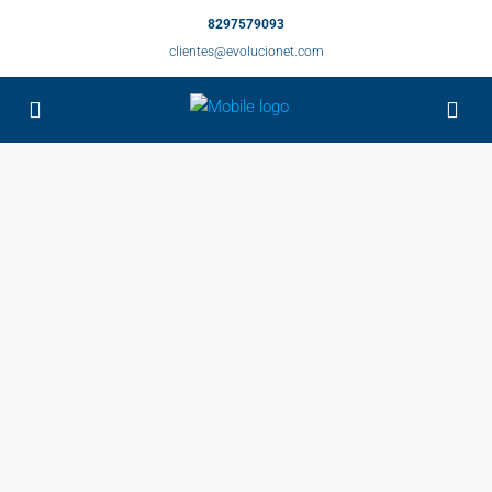
8297579093
clientes@evolucionet.com