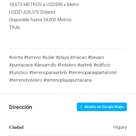
18,073 METROS a USD$90 x Metro
USD$1,626,570 Dólares
Disponible hasta 54,000 Metros
Título.
#venta #terreno #solar #playa #macao #bavaro
#puntacana #desarrollo #hotelero #airbnb #edificio
#turistico #terrenoparaairbnb #terrenoparaapartahotel
#terrenohotelero #terrenoplayapuntacana
Dirección
Abierto en Google Maps
Higuey
Ciudad