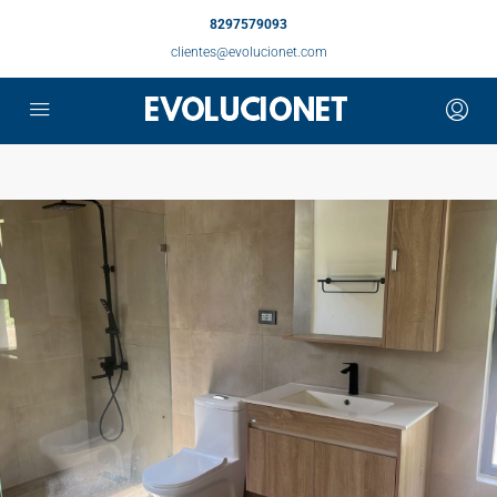
8297579093
clientes@evolucionet.com