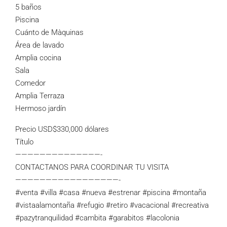
5 baños
Piscina
Cuánto de Màquinas
Área de lavado
Amplia cocina
Sala
Comedor
Amplia Terraza
Hermoso jardín
Precio USD$330,000 dólares
Título
——————————————-
CONTACTANOS PARA COORDINAR TU VISITA
—————————————————-
#venta #villa #casa #nueva #estrenar #piscina #montaña
#vistaalamontaña #refugio #retiro #vacacional #recreativa
#pazytranquilidad #cambita #garabitos #lacolonia