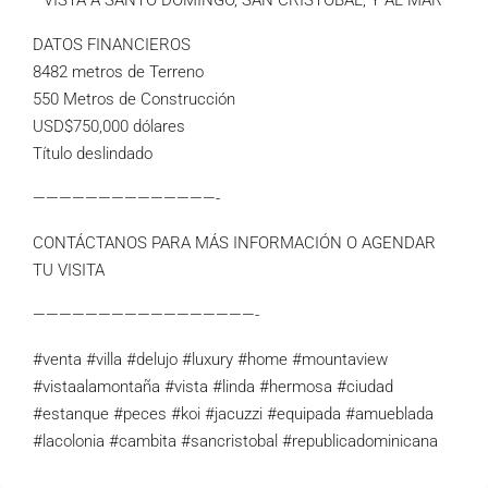
* VISTA A SANTO DOMINGO, SAN CRISTÓBAL, Y AL MAR
DATOS FINANCIEROS
8482 metros de Terreno
550 Metros de Construcción
USD$750,000 dólares
Título deslindado
——————————————-
CONTÁCTANOS PARA MÁS INFORMACIÓN O AGENDAR
TU VISITA
—————————————————-
#venta #villa #delujo #luxury #home #mountaview
#vistaalamontaña #vista #linda #hermosa #ciudad
#estanque #peces #koi #jacuzzi #equipada #amueblada
#lacolonia #cambita #sancristobal #republicadominicana