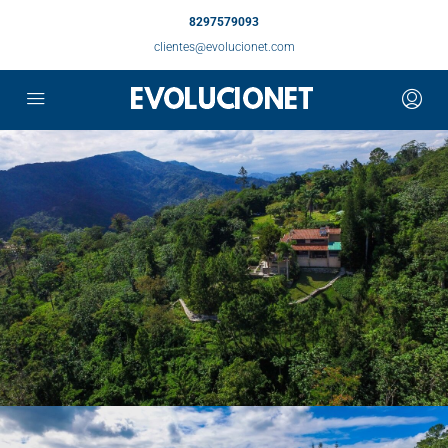
8297579093
clientes@evolucionet.com