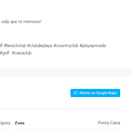
a vida que te mereces!
olf #beachclub #clubdeplaya #countryclub #playaprivada
 #golf #casaclub
Abierto en Google Maps
iguey
Punta Cana
Zona