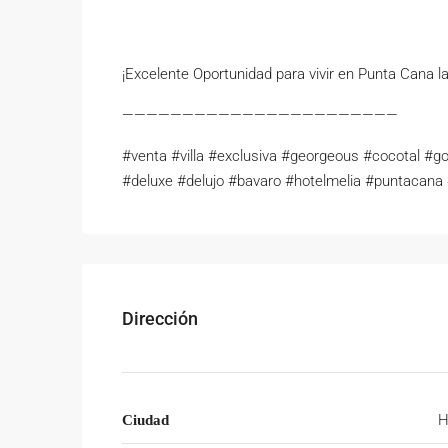
¡Excelente Oportunidad para vivir en Punta Cana l
———————————————————————
#venta #villa #exclusiva #georgeous #cocotal #g
#deluxe #delujo #bavaro #hotelmelia #puntacana
Dirección
H
Ciudad