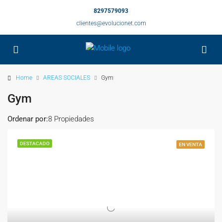
8297579093
clientes@evolucionet.com
Home
AREAS SOCIALES
Gym
Gym
Ordenar por:
8 Propiedades
DESTACADO
EN VENTA