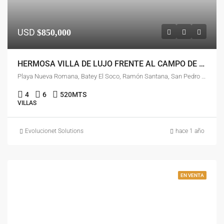
USD
$850,000
HERMOSA VILLA DE LUJO FRENTE AL CAMPO DE GOLF EN PLAYA NUEVA ROMANA
Playa Nueva Romana, Batey El Soco, Ramón Santana, San Pedro de Macorís, República Dominicana
4
6
520
MTS
VILLAS
Evolucionet Solutions
hace 1 año
EN VENTA