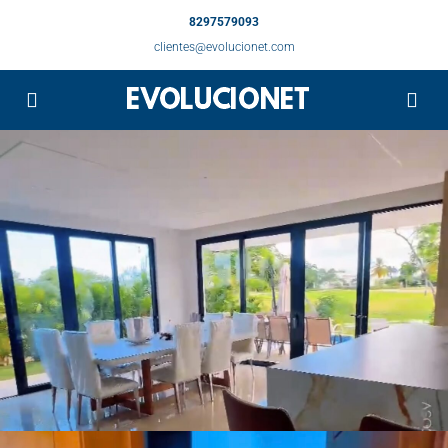
8297579093
clientes@evolucionet.com