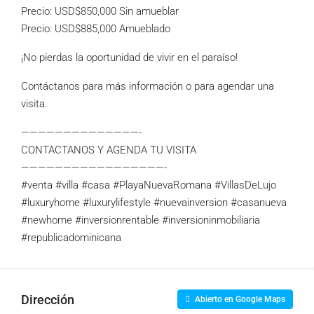
Precio: USD$850,000 Sin amueblar
Precio: USD$885,000 Amueblado
¡No pierdas la oportunidad de vivir en el paraíso!
Contáctanos para más información o para agendar una
visita.
——————————————-
CONTACTANOS Y AGENDA TU VISITA
—————————————————-
#venta #villa #casa #PlayaNuevaRomana #VillasDeLujo
#luxuryhome #luxurylifestyle #nuevainversion #casanueva
#newhome #inversionrentable #inversioninmobiliaria
#republicadominicana
Dirección
Abierto en Google Maps