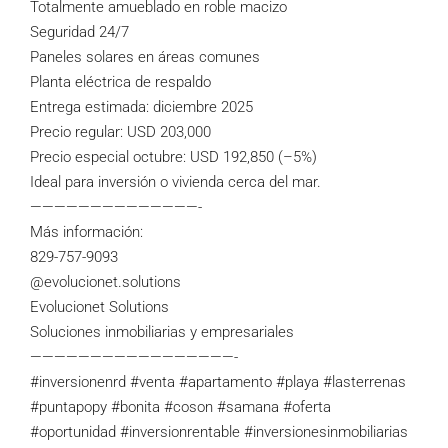
Totalmente amueblado en roble macizo
Seguridad 24/7
Paneles solares en áreas comunes
Planta eléctrica de respaldo
Entrega estimada: diciembre 2025
Precio regular: USD 203,000
Precio especial octubre: USD 192,850 (–5%)
Ideal para inversión o vivienda cerca del mar.
——————————————-
Más información:
829-757-9093
@evolucionet.solutions
Evolucionet Solutions
Soluciones inmobiliarias y empresariales
—————————————————-
#inversionenrd
#venta
#apartamento
#playa
#lasterrenas
#puntapopy
#bonita
#coson
#samana
#oferta
#oportunidad
#inversionrentable
#inversionesinmobiliarias