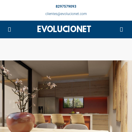
8297579093
clientes@evolucionet.com