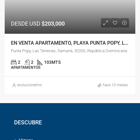
DESDE USD
$203,000
EN VENTA APARTAMENTO, PLAYA PUNTA POPY, LAS TERRENAS, SAMANA
Punta Popy, Las Terrenas, Samaná, 32200, República Dominicana
2
2
103
MTS
APARTAMENTOS
evolucionetms
hace 10 meses
DESCUBRE